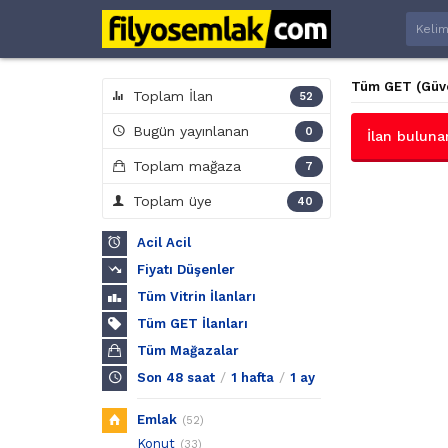
Tüm GET (Güven
Toplam İlan
52
Bugün yayınlanan
0
İlan buluna
Toplam mağaza
7
Toplam üye
40
Acil Acil
Fiyatı Düşenler
Tüm Vitrin İlanları
Tüm GET İlanları
Tüm Mağazalar
/
/
Son 48 saat
1 hafta
1 ay
Emlak
(52)
Konut
(33)