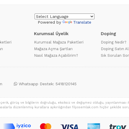
Powered by
Translate
Kurumsal Üyelik
Doping
ketleri
Kurumsal Mağaza Paketleri
Doping Nedir?
rı
Mağaza Açma Şartları
Doping Satın Al
Nasıl Mağaza Açabilirim?
Sık Sorulan Sor
m
Whatsapp Destek: 5418120145
erik, görüş ve bilgilerin doğruluğu, eksiksiz ve değişmez olduğu, yayınlanması ile
ya yasalarla düzenlenmiş kurallara aykırılığından filyosemlak.com hiçbir şekilde sorum