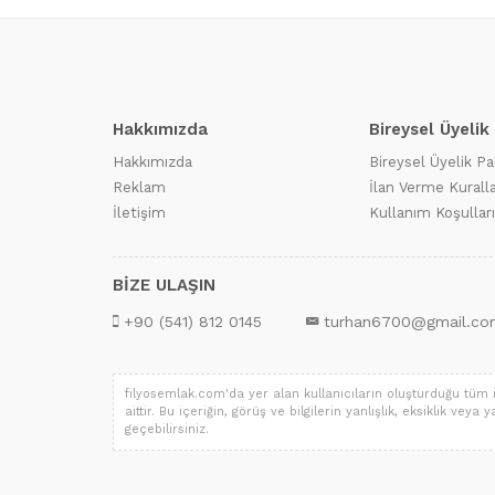
Hakkımızda
Bireysel Üyelik
Hakkımızda
Bireysel Üyelik Pa
Reklam
İlan Verme Kuralla
İletişim
Kullanım Koşulları
BİZE ULAŞIN
+90 (541) 812 0145
turhan6700@gmail.co
filyosemlak.com'da yer alan kullanıcıların oluşturduğu tüm iç
aittir. Bu içeriğin, görüş ve bilgilerin yanlışlık, eksiklik ve
geçebilirsiniz.