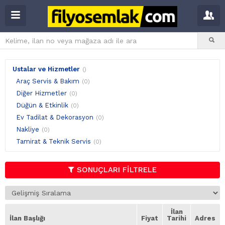
Ustalar ve Hizmetler
()
Araç Servis & Bakım
(0)
Diğer Hizmetler
(0)
Düğün & Etkinlik
(0)
Ev Tadilat & Dekorasyon
(0)
Nakliye
(0)
Tamirat & Teknik Servis
(0)
SONUÇLARI FİLTRELE
İlan
İlan Başlığı
Fiyat
Tarihi
Adres