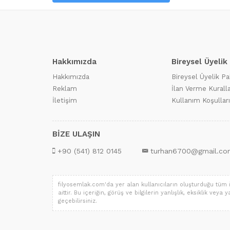
Hakkımızda
Bireysel Üyelik
Hakkımızda
Bireysel Üyelik Pa
Reklam
İlan Verme Kuralla
İletişim
Kullanım Koşulları
BİZE ULAŞIN
+90 (541) 812 0145
turhan6700@gmail.co
filyosemlak.com'da yer alan kullanıcıların oluşturduğu tüm iç
aittir. Bu içeriğin, görüş ve bilgilerin yanlışlık, eksiklik ve
geçebilirsiniz.