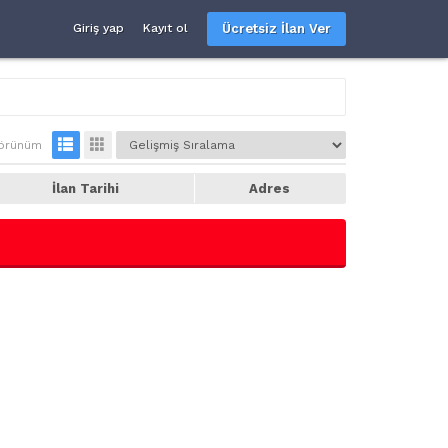
Ücretsiz İlan Ver
Giriş yap
Kayıt ol
örünüm
İlan Tarihi
Adres