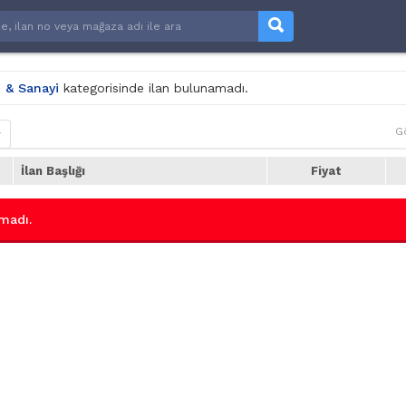
i & Sanayi
kategorisinde ilan bulunamadı.
G
r
İlan Başlığı
Fiyat
madı.