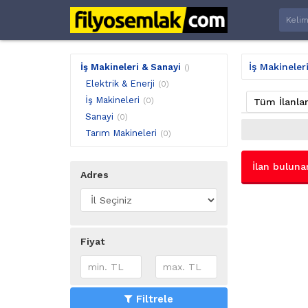
İş Makineler
İş Makineleri & Sanayi
()
Elektrik & Enerji
(0)
İş Makineleri
(0)
Tüm İlanla
Sanayi
(0)
Tarım Makineleri
(0)
İlan buluna
Adres
Fiyat
Filtrele