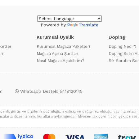
Powered by
Translate
Kurumsal Üyelik
Doping
ketleri
Kurumsal Mağaza Paketleri
Doping Nedir?
rı
Mağaza Açma Şartları
Doping Satın Al
Nasıl Mağaza Açabilirim?
Sık Sorulan Sor
m
Whatsapp Destek: 5418120145
erik, görüş ve bilgilerin doğruluğu, eksiksiz ve değişmez olduğu, yayınlanması ile
ya yasalarla düzenlenmiş kurallara aykırılığından filyosemlak.com hiçbir şekilde sorum