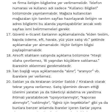
ve firma iletişim bilgilerine yer verilmemelidir. Telefon
numarası ve kullanıcı adı sadece “Kullanıcı Bilgileri”
bölümünde yayınlanmalıdır. Mağaza kullanıcıları
mağazaları için tanıtım sayfası hazırlayarak iletişim ve
adres bilgilerini bu alanda yayınlayabilirler ancak web
sayfası ismi belirtmemeleri gerekir.
Güvenli e-ticaret ilanlarının açıklamalarında “elden teslim,
kapıda ödeme, eft, havale, yüz yüze satış vb.” şeklinde
açıklamalar yer almamalıdır. Hiçbir iletişim bilgisi
paylaşılmamalıdır.
Airsoft silahların satışında açıklama bölümüne “Ateşli
silaha çevrilemez, 18 yaşından küçüklere satılamaz.”
ibaresinin eklenmesi gerekmektedir.
İlan başlığı veya açıklamasında “alınır”, “aranıyor” vb.
ibarelere yer verilemez.
Satılan ya da kiralanan ürünler Satıldı / Kiralandı olarak
tekrar yayına verilemez. Satış işleminin devam ettiği
izlenimi yaratan ya da tüketiciyi aldatma ve yanıltma
ihtimali yaratabilecek “opsiyonlanmıştır', “kaporası
alınmıştır”, "satılmıştır", "ilginiz için teşekkürler" gibi ya da
bunlara benzer anlamda ibareler içeren ilanlar yayına