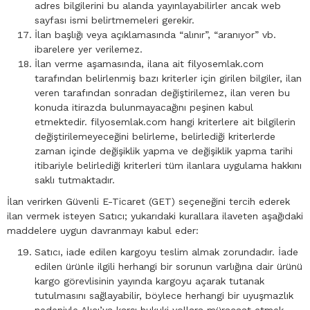
adres bilgilerini bu alanda yayınlayabilirler ancak web
sayfası ismi belirtmemeleri gerekir.
İlan başlığı veya açıklamasında “alınır”, “aranıyor” vb.
ibarelere yer verilemez.
İlan verme aşamasında, ilana ait filyosemlak.com
tarafından belirlenmiş bazı kriterler için girilen bilgiler, ilan
veren tarafından sonradan değiştirilemez, ilan veren bu
konuda itirazda bulunmayacağını peşinen kabul
etmektedir. filyosemlak.com hangi kriterlere ait bilgilerin
değiştirilemeyeceğini belirleme, belirlediği kriterlerde
zaman içinde değişiklik yapma ve değişiklik yapma tarihi
itibariyle belirlediği kriterleri tüm ilanlara uygulama hakkını
saklı tutmaktadır.
İlan verirken Güvenli E-Ticaret (GET) seçeneğini tercih ederek
ilan vermek isteyen Satıcı; yukarıdaki kurallara ilaveten aşağıdaki
maddelere uygun davranmayı kabul eder:
Satıcı, iade edilen kargoyu teslim almak zorundadır. İade
edilen ürünle ilgili herhangi bir sorunun varlığına dair ürünü
kargo görevlisinin yayında kargoyu açarak tutanak
tutulmasını sağlayabilir, böylece herhangi bir uyuşmazlık