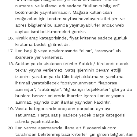
numarası ve kullanıcı adı sadece “Kullanıcı bilgileri”
bölümünde yayınlanmalıdır. Mağaza kullanıcıları
mağazaları için tanıtım sayfası hazırlayarak iletişim ve
adres bilgilerini bu alanda yayınlayabilirler ancak web
sayfası ismi belirtmemeleri gerekir.
Kiralık araç kategorisinde, fiyat kriterine sadece günlük
kiralama bedeli girilmelidir.
İlan başlığı veya açıklamasında “alınır”, “aranıyor” vb.
ibarelere yer verilemez.
Satılan ya da kiralanan ürünler Satıldı / Kiralandı olarak
tekrar yayına verilemez. Satış işleminin devam ettiği
izlenimi yaratan ya da tüketiciyi aldatma ve yanıltma
ihtimali yaratabilecek “opsiyonlanmıştır', “kaporası
alınmıştır”, "satılmıştır", "ilginiz için teşekkürler" gibi ya da
bunlara benzer anlamda ibareler içeren ilanlar yayına
alınmaz, yayında olan ilanlar yayından kaldırılır.
Vasıta kategorisinde araçların parçaları ayrı ayrı
satılamaz. Parça satışı sadece yedek parça kategorisi
altında yapılmaktadır.
İlan verme aşamasında, ilana ait filyosemlak.com
tarafından belirlenmiş bazı kriterler için girilen bilgiler, ilan