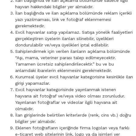
İlan başlığında ve ilan açıklama bölümünde sadece ilgili
hayvan hakkındaki bilgiler yer almalıdır.
İlan başlığında ve ilan açıklama bölümünde reklam içerikli
yazı yazılmaması, link ve fotoğraf eklenmemesi
gerekmektedir.
Evcil hayvanlar satışı yapılamaz. Satışa yönelik faaliyetleri
gerçekleştiren üyelerin ilanları silinebilir, üyelikleri
dondurulabilir ve/veya üyelikleri iptal edilebilir.
Sahiplendirmek için verilen ilanların açıklama bölümünde
“Aşı, mama, veteriner parası talep edilmeyecektir.
Tamamen ücretsiz sahiplendirilecektir.” bu ve bu
anlamdaki ibarelerin eklenmesini gerekmektedir.
Kurumsal üyeler evcil hayvanlar kategorisine kesinlikle ilan
girişi yapamazlar.
Evcil hayvanlar kategorisinde yayınlanmak istenen
hayvana ait fotoğraf ve/veya video olması zorunludur.
Yayınlanan fotoğraflar ve videolar ilgili hayvana ait
olmalıdır.
İlan girişlerinde belirtilen kriterlerde (renk, cins vb.) doğru
bilgiler yer almalıdır.
Eklenen fotoğrafların içeriğinde firma logoları veya farklı
e-ticaret web sitelerinin link, logo ya da isimleri yer