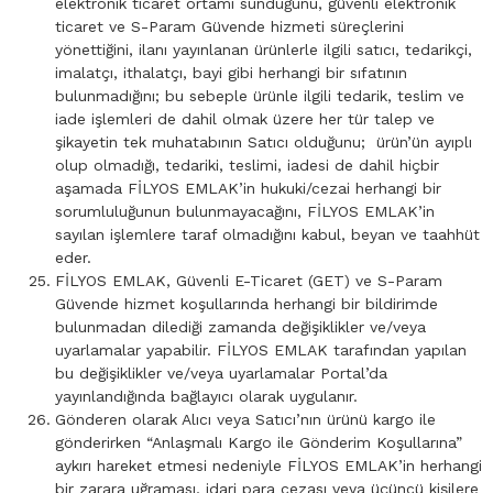
elektronik ticaret ortamı sunduğunu, güvenli elektronik
ticaret ve S-Param Güvende hizmeti süreçlerini
yönettiğini, ilanı yayınlanan ürünlerle ilgili satıcı, tedarikçi,
imalatçı, ithalatçı, bayi gibi herhangi bir sıfatının
bulunmadığını; bu sebeple ürünle ilgili tedarik, teslim ve
iade işlemleri de dahil olmak üzere her tür talep ve
şikayetin tek muhatabının Satıcı olduğunu; ürün’ün ayıplı
olup olmadığı, tedariki, teslimi, iadesi de dahil hiçbir
aşamada FİLYOS EMLAK’in hukuki/cezai herhangi bir
sorumluluğunun bulunmayacağını, FİLYOS EMLAK’in
sayılan işlemlere taraf olmadığını kabul, beyan ve taahhüt
eder.
FİLYOS EMLAK, Güvenli E-Ticaret (GET) ve S-Param
Güvende hizmet koşullarında herhangi bir bildirimde
bulunmadan dilediği zamanda değişiklikler ve/veya
uyarlamalar yapabilir. FİLYOS EMLAK tarafından yapılan
bu değişiklikler ve/veya uyarlamalar Portal’da
yayınlandığında bağlayıcı olarak uygulanır.
Gönderen olarak Alıcı veya Satıcı’nın ürünü kargo ile
gönderirken “Anlaşmalı Kargo ile Gönderim Koşullarına”
aykırı hareket etmesi nedeniyle FİLYOS EMLAK’in herhangi
bir zarara uğraması, idari para cezası veya üçüncü kişilere