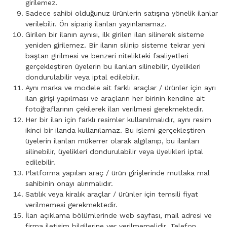
girilemez.
Sadece sahibi olduğunuz ürünlerin satışına yönelik ilanlar
verilebilir. Ön sipariş ilanları yayınlanamaz.
Girilen bir ilanın aynısı, ilk girilen ilan silinerek sisteme
yeniden girilemez. Bir ilanın silinip sisteme tekrar yeni
baştan girilmesi ve benzeri nitelikteki faaliyetleri
gerçekleştiren üyelerin bu ilanları silinebilir, üyelikleri
dondurulabilir veya iptal edilebilir.
Aynı marka ve modele ait farklı araçlar / ürünler için ayrı
ilan girişi yapılması ve araçların her birinin kendine ait
fotoğraflarının çekilerek ilan verilmesi gerekmektedir.
Her bir ilan için farklı resimler kullanılmalıdır, aynı resim
ikinci bir ilanda kullanılamaz. Bu işlemi gerçekleştiren
üyelerin ilanları mükerrer olarak algılanıp, bu ilanları
silinebilir, üyelikleri dondurulabilir veya üyelikleri iptal
edilebilir.
Platforma yapılan araç / ürün girişlerinde mutlaka mal
sahibinin onayı alınmalıdır.
Satılık veya kiralık araçlar / ürünler için temsili fiyat
verilmemesi gerekmektedir.
İlan açıklama bölümlerinde web sayfası, mail adresi ve
firma iletişim bilgilerine yer verilmemelidir. Telefon