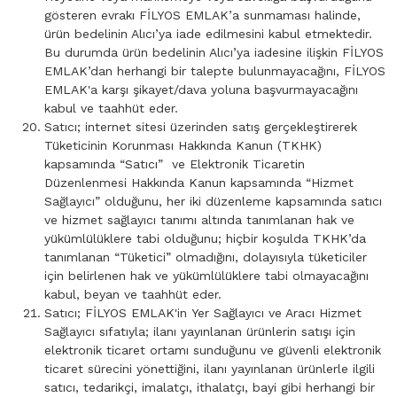
gösteren evrakı FİLYOS EMLAK’a sunmaması halinde,
ürün bedelinin Alıcı’ya iade edilmesini kabul etmektedir.
Bu durumda ürün bedelinin Alıcı’ya iadesine ilişkin FİLYOS
EMLAK’dan herhangi bir talepte bulunmayacağını, FİLYOS
EMLAK'a karşı şikayet/dava yoluna başvurmayacağını
kabul ve taahhüt eder.
Satıcı; internet sitesi üzerinden satış gerçekleştirerek
Tüketicinin Korunması Hakkında Kanun (TKHK)
kapsamında “Satıcı” ve Elektronik Ticaretin
Düzenlenmesi Hakkında Kanun kapsamında “Hizmet
Sağlayıcı” olduğunu, her iki düzenleme kapsamında satıcı
ve hizmet sağlayıcı tanımı altında tanımlanan hak ve
yükümlülüklere tabi olduğunu; hiçbir koşulda TKHK’da
tanımlanan “Tüketici” olmadığını, dolayısıyla tüketiciler
için belirlenen hak ve yükümlülüklere tabi olmayacağını
kabul, beyan ve taahhüt eder.
Satıcı; FİLYOS EMLAK'in Yer Sağlayıcı ve Aracı Hizmet
Sağlayıcı sıfatıyla; ilanı yayınlanan ürünlerin satışı için
elektronik ticaret ortamı sunduğunu ve güvenli elektronik
ticaret sürecini yönettiğini, ilanı yayınlanan ürünlerle ilgili
satıcı, tedarikçi, imalatçı, ithalatçı, bayi gibi herhangi bir