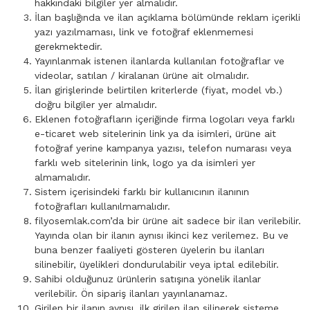
hakkındaki bilgiler yer almalıdır.
İlan başlığında ve ilan açıklama bölümünde reklam içerikli
yazı yazılmaması, link ve fotoğraf eklenmemesi
gerekmektedir.
Yayınlanmak istenen ilanlarda kullanılan fotoğraflar ve
videolar, satılan / kiralanan ürüne ait olmalıdır.
İlan girişlerinde belirtilen kriterlerde (fiyat, model vb.)
doğru bilgiler yer almalıdır.
Eklenen fotoğrafların içeriğinde firma logoları veya farklı
e-ticaret web sitelerinin link ya da isimleri, ürüne ait
fotoğraf yerine kampanya yazısı, telefon numarası veya
farklı web sitelerinin link, logo ya da isimleri yer
almamalıdır.
Sistem içerisindeki farklı bir kullanıcının ilanının
fotoğrafları kullanılmamalıdır.
filyosemlak.com’da bir ürüne ait sadece bir ilan verilebilir.
Yayında olan bir ilanın aynısı ikinci kez verilemez. Bu ve
buna benzer faaliyeti gösteren üyelerin bu ilanları
silinebilir, üyelikleri dondurulabilir veya iptal edilebilir.
Sahibi olduğunuz ürünlerin satışına yönelik ilanlar
verilebilir. Ön sipariş ilanları yayınlanamaz.
Girilen bir ilanın aynısı, ilk girilen ilan silinerek sisteme