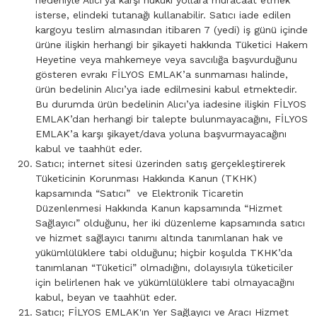
nedeniyle Alıcı’ya karşı hukuki yollara müracaat etmek
isterse, elindeki tutanağı kullanabilir. Satıcı iade edilen
kargoyu teslim almasından itibaren 7 (yedi) iş günü içinde
ürüne ilişkin herhangi bir şikayeti hakkında Tüketici Hakem
Heyetine veya mahkemeye veya savcılığa başvurduğunu
gösteren evrakı FİLYOS EMLAK’a sunmaması halinde,
ürün bedelinin Alıcı’ya iade edilmesini kabul etmektedir.
Bu durumda ürün bedelinin Alıcı’ya iadesine ilişkin FİLYOS
EMLAK’dan herhangi bir talepte bulunmayacağını, FİLYOS
EMLAK’a karşı şikayet/dava yoluna başvurmayacağını
kabul ve taahhüt eder.
Satıcı; internet sitesi üzerinden satış gerçekleştirerek
Tüketicinin Korunması Hakkında Kanun (TKHK)
kapsamında “Satıcı” ve Elektronik Ticaretin
Düzenlenmesi Hakkında Kanun kapsamında “Hizmet
Sağlayıcı” olduğunu, her iki düzenleme kapsamında satıcı
ve hizmet sağlayıcı tanımı altında tanımlanan hak ve
yükümlülüklere tabi olduğunu; hiçbir koşulda TKHK’da
tanımlanan “Tüketici” olmadığını, dolayısıyla tüketiciler
için belirlenen hak ve yükümlülüklere tabi olmayacağını
kabul, beyan ve taahhüt eder.
Satıcı; FİLYOS EMLAK'ın Yer Sağlayıcı ve Aracı Hizmet