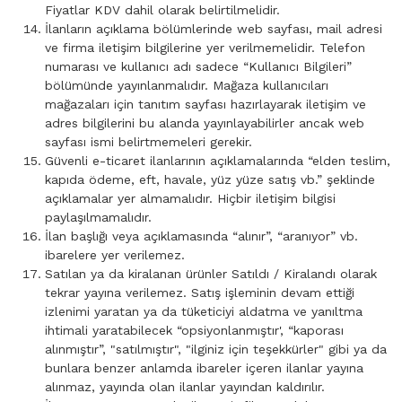
Fiyatlar KDV dahil olarak belirtilmelidir.
İlanların açıklama bölümlerinde web sayfası, mail adresi
ve firma iletişim bilgilerine yer verilmemelidir. Telefon
numarası ve kullanıcı adı sadece “Kullanıcı Bilgileri”
bölümünde yayınlanmalıdır. Mağaza kullanıcıları
mağazaları için tanıtım sayfası hazırlayarak iletişim ve
adres bilgilerini bu alanda yayınlayabilirler ancak web
sayfası ismi belirtmemeleri gerekir.
Güvenli e-ticaret ilanlarının açıklamalarında “elden teslim,
kapıda ödeme, eft, havale, yüz yüze satış vb.” şeklinde
açıklamalar yer almamalıdır. Hiçbir iletişim bilgisi
paylaşılmamalıdır.
İlan başlığı veya açıklamasında “alınır”, “aranıyor” vb.
ibarelere yer verilemez.
Satılan ya da kiralanan ürünler Satıldı / Kiralandı olarak
tekrar yayına verilemez. Satış işleminin devam ettiği
izlenimi yaratan ya da tüketiciyi aldatma ve yanıltma
ihtimali yaratabilecek “opsiyonlanmıştır', “kaporası
alınmıştır”, "satılmıştır", "ilginiz için teşekkürler" gibi ya da
bunlara benzer anlamda ibareler içeren ilanlar yayına
alınmaz, yayında olan ilanlar yayından kaldırılır.