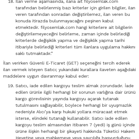
İlan verme aşamasında, ilana ait filyosemlak.com
tarafından belirlenmiş bazı kriterler için girilen bilgiler, ilan
veren tarafından sonradan değiştirilemez, ilan veren bu
konuda itirazda bulunmayacağını peşinen kabul
etmektedir. filyosemlak.com hangi kriterlere ait bilgilerin
değiştirilemeyeceğini belirleme, zaman içinde belirlediği
kriterlerde değişiklik yapma ve değişiklik yapma tarihi
itibariyle belirlediği kriterleri tüm ilanlara uygulama hakkını
saklı tutmaktadır.”
İlan verirken Güvenli E-Ticaret (GET) seçeneğini tercih ederek
ilan vermek isteyen Satıcı; yukarıdaki kurallara ilaveten aşağıdaki
maddelere uygun davranmayı kabul eder:
Satıcı, iade edilen kargoyu teslim almak zorundadır. İade
edilen ürünle ilgili herhangi bir sorunun varlığına dair ürünü
kargo görevlisinin yayında kargoyu açarak tutanak
tutulmasını sağlayabilir, böylece herhangi bir uyuşmazlık
nedeniyle Alıcı’ya karşı hukuki yollara müracaat etmek
isterse, elindeki tutanağı kullanabilir. Satıcı iade edilen
kargoyu teslim almasından itibaren 7 (yedi) iş günü içinde
ürüne ilişkin herhangi bir şikayeti hakkında Tüketici Hakem
Heyetine veya mahkemeye veya savcılığa başvurduğunu