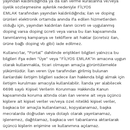
yayından kaldırıldığında ya da ilan verme kurallarına ve/veya
üyelik sözleşmesine aykırılık nedeniyle FİLYOS
EMLAK tarafından yayından kaldırıldığında; ilan ve doping
ürünleri elektronik ortamda anında ifa edilen hizmetlerden
olduğu için, yayından kaldırılan ilanın ücreti ve uygulanmış
doping varsa doping ücreti veya varsa bu ilan kapsamında
tanımlanmış kampanya ve tekliflere ait haklar (ücretsiz ilan,
ürüne bağlı doping vb gibi) iade edilmez.
Kullanıcı'lar, “Portal” dahilinde eriştikleri bilgileri yalnızca bu
bilgileri ifşa eden "Üye" veya "FİLYOS EMLAK"in amacına uygun
olarak kullanmakla, ticari olmayan amaçla görüntülemekle
yükümlüdür. İlan veren Üye tarafından girilmiş bulunan
ilanlardaki iletişim bilgileri sadece ilan hakkında bilgi almak için
iletişim kurulması amacıyla kullanılabilir. İlanda yer alabilecek
6698 sayılı Kişisel Verilerin Korunması Hakkında Kanun
kapsamında koruma altında olan ilan verene ait veya üçüncü
kişilere ait kişisel veriler ve/veya özel nitelikli kişisel veriler,
başkaca bir amaçla kullanılamaz, kopyalanamaz, başka
mecralarda doğrudan veya dolaylı olarak yayınlanamaz,
işlenemez, dağıtılamaz, başkaca veri tabanlarına aktarılarak
üçüncü kişilerin erişimine ve kullanımına açılamaz.