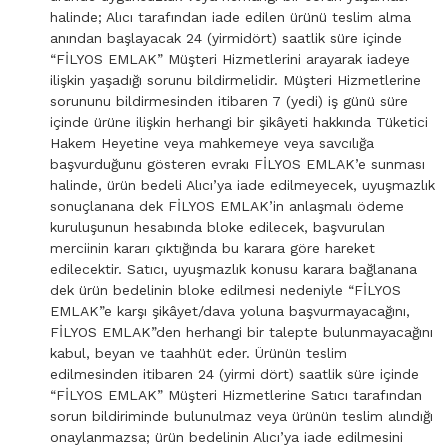
halinde; Alıcı tarafından iade edilen ürünü teslim alma
anından başlayacak 24 (yirmidört) saatlik süre içinde
“FİLYOS EMLAK” Müşteri Hizmetlerini arayarak iadeye
ilişkin yaşadığı sorunu bildirmelidir. Müşteri Hizmetlerine
sorununu bildirmesinden itibaren 7 (yedi) iş günü süre
içinde ürüne ilişkin herhangi bir şikâyeti hakkında Tüketici
Hakem Heyetine veya mahkemeye veya savcılığa
başvurduğunu gösteren evrakı FİLYOS EMLAK’e sunması
halinde, ürün bedeli Alıcı’ya iade edilmeyecek, uyuşmazlık
sonuçlanana dek FİLYOS EMLAK’in anlaşmalı ödeme
kuruluşunun hesabında bloke edilecek, başvurulan
merciinin kararı çıktığında bu karara göre hareket
edilecektir. Satıcı, uyuşmazlık konusu karara bağlanana
dek ürün bedelinin bloke edilmesi nedeniyle “FİLYOS
EMLAK”e karşı şikâyet/dava yoluna başvurmayacağını,
FİLYOS EMLAK”den herhangi bir talepte bulunmayacağını
kabul, beyan ve taahhüt eder. Ürünün teslim
edilmesinden itibaren 24 (yirmi dört) saatlik süre içinde
“FİLYOS EMLAK” Müşteri Hizmetlerine Satıcı tarafından
sorun bildiriminde bulunulmaz veya ürünün teslim alındığı
onaylanmazsa; ürün bedelinin Alıcı’ya iade edilmesini