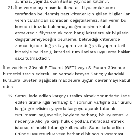
alınmaz, yayında olan ilanlar yayından kaldırılır.
İlan verme aşamasında, ilana ait filyosemlak.com
tarafından belirlenmiş bazı kriterler için girilen bilgiler ilan
veren tarafından sonradan değiştirilemez, ilan veren bu
konuda itirazda bulunmayacağını peşinen kabul
etmektedir. filyosemlak.com hangi kriterlere ait bilgilerin
değiştirilemeyeceğini belirleme, belirlediği kriterlerde
zaman içinde değişiklik yapma ve değişiklik yapma tarihi
itibariyle belirlediği kriterleri tüm ilanlara uygulama hakkını
saklı tutmaktadır.
İlan verirken Güvenli E-Ticaret (GET) veya S-Param Güvende
hizmetini tercih ederek ilan vermek isteyen Satıcı; yukarıdaki
kurallara ilaveten aşağıdaki maddelere uygun davranmayı kabul
eder:
Satıcı, iade edilen kargoyu teslim almak zorundadır. İade
edilen ürünle ilgili herhangi bir sorunun varlığına dair ürünü
kargo görevlisinin yayında kargoyu açarak tutanak
tutulmasını sağlayabilir, böylece herhangi bir uyuşmazlık
nedeniyle Alıcı’ya karşı hukuki yollara müracaat etmek
isterse, elindeki tutanağı kullanabilir. Satıcı iade edilen
üründe uygunsuzluk veya herhangi bir sorun yaşaması