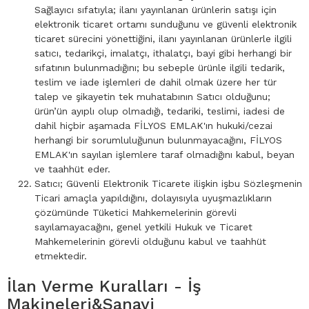
Sağlayıcı sıfatıyla; ilanı yayınlanan ürünlerin satışı için
elektronik ticaret ortamı sunduğunu ve güvenli elektronik
ticaret sürecini yönettiğini, ilanı yayınlanan ürünlerle ilgili
satıcı, tedarikçi, imalatçı, ithalatçı, bayi gibi herhangi bir
sıfatının bulunmadığını; bu sebeple ürünle ilgili tedarik,
teslim ve iade işlemleri de dahil olmak üzere her tür
talep ve şikayetin tek muhatabının Satıcı olduğunu;
ürün’ün ayıplı olup olmadığı, tedariki, teslimi, iadesi de
dahil hiçbir aşamada FİLYOS EMLAK'ın hukuki/cezai
herhangi bir sorumluluğunun bulunmayacağını, FİLYOS
EMLAK'ın sayılan işlemlere taraf olmadığını kabul, beyan
ve taahhüt eder.
Satıcı; Güvenli Elektronik Ticarete ilişkin işbu Sözleşmenin
Ticari amaçla yapıldığını, dolayısıyla uyuşmazlıkların
çözümünde Tüketici Mahkemelerinin görevli
sayılamayacağını, genel yetkili Hukuk ve Ticaret
Mahkemelerinin görevli olduğunu kabul ve taahhüt
etmektedir.
İlan Verme Kuralları - İş
Makineleri&Sanayi