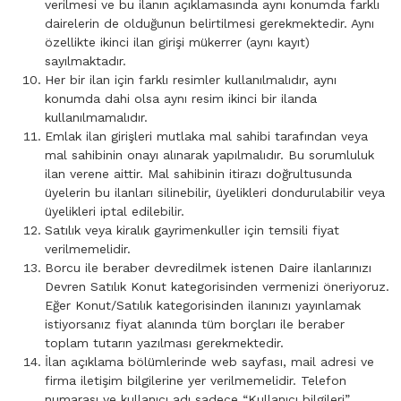
verilmesi ve bu ilanın açıklamasında aynı konumda farklı
dairelerin de olduğunun belirtilmesi gerekmektedir. Aynı
özellikte ikinci ilan girişi mükerrer (aynı kayıt)
sayılmaktadır.
Her bir ilan için farklı resimler kullanılmalıdır, aynı
konumda dahi olsa aynı resim ikinci bir ilanda
kullanılmamalıdır.
Emlak ilan girişleri mutlaka mal sahibi tarafından veya
mal sahibinin onayı alınarak yapılmalıdır. Bu sorumluluk
ilan verene aittir. Mal sahibinin itirazı doğrultusunda
üyelerin bu ilanları silinebilir, üyelikleri dondurulabilir veya
üyelikleri iptal edilebilir.
Satılık veya kiralık gayrimenkuller için temsili fiyat
verilmemelidir.
Borcu ile beraber devredilmek istenen Daire ilanlarınızı
Devren Satılık Konut kategorisinden vermenizi öneriyoruz.
Eğer Konut/Satılık kategorisinden ilanınızı yayınlamak
istiyorsanız fiyat alanında tüm borçları ile beraber
toplam tutarın yazılması gerekmektedir.
İlan açıklama bölümlerinde web sayfası, mail adresi ve
firma iletişim bilgilerine yer verilmemelidir. Telefon
numarası ve kullanıcı adı sadece “Kullanıcı bilgileri”