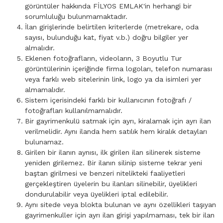
görüntüler hakkında FİLYOS EMLAK'in herhangi bir
sorumluluğu bulunmamaktadır.
İlan girişlerinde belirtilen kriterlerde (metrekare, oda
sayısı, bulunduğu kat, fiyat v.b.) doğru bilgiler yer
almalıdır.
Eklenen fotoğrafların, videoların, 3 Boyutlu Tur
görüntülerinin içeriğinde firma logoları, telefon numarası
veya farklı web sitelerinin link, logo ya da isimleri yer
almamalıdır.
Sistem içerisindeki farklı bir kullanıcının fotoğrafı /
fotoğrafları kullanılmamalıdır.
Bir gayrimenkulü satmak için ayrı, kiralamak için ayrı ilan
verilmelidir. Aynı ilanda hem satılık hem kiralık detayları
bulunamaz.
Girilen bir ilanın aynısı, ilk girilen ilan silinerek sisteme
yeniden girilemez. Bir ilanın silinip sisteme tekrar yeni
baştan girilmesi ve benzeri nitelikteki faaliyetleri
gerçekleştiren üyelerin bu ilanları silinebilir, üyelikleri
dondurulabilir veya üyelikleri iptal edilebilir.
Aynı sitede veya blokta bulunan ve aynı özellikleri taşıyan
gayrimenkuller için ayrı ilan girişi yapılmaması, tek bir ilan