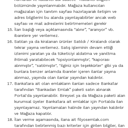
bölümünde yayınlanmalıdır. Mağaza kullanıcıları
mağazaları için tanıtım sayfası hazırlayarak iletişim ve
adres bilgilerini bu alanda yayınlayabilirler ancak web
sayfası ve mail adreslerini belirtmemeleri gerekir
İlan başlığı veya açıklamasında “alınır”, “aranıyor” vb.
ibarelere yer verilemez.
Satılan ya da kiralanan ürünler Satıldı / Kiralandı olarak
tekrar yayına verilemez. Satış işleminin devam ettiği
izlenimi yaratan ya da tüketiciyi aldatma ve yanıltma
ihtimali yaratabilecek “opsiyonlanmıştır', “kaporası
alınmıştır”, "satılmıştır", "ilginiz için teşekkürler" gibi ya da
bunlara benzer anlamda ibareler içeren ilanlar yayına
alınmaz, yayında olan ilanlar yayından kaldırılır.
Banka'lara ait olan emlakların ilanları sadece Banka'lar
tarafından “Bankadan Emlak” paketi satın alınarak
Portal'da yayınlanabilir. Bireysel ya da Mağaza paketi alan
kurumsal üyeler Banka'lara ait emlaklar için Portalda ilan
yayınlayamaz. Yayınlamaları halinde ilan yayından kaldırılır
ve Mağaza kapatılır.
İlan verme aşamasında, ilana ait filyosemlak.com
tarafından belirlenmiş bazı kriterler için girilen bilgiler, ilan