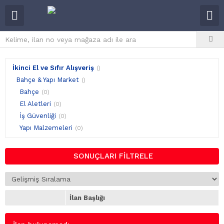
İkinci El ve Sıfır Alışveriş
()
Bahçe & Yapı Market
()
Bahçe
(0)
El Aletleri
(0)
İş Güvenliği
(0)
Yapı Malzemeleri
(0)
SONUÇLARI FİLTRELE
İlan Başlığı