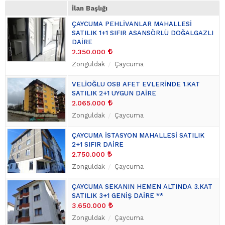
Yazlık
(0)
İlan Başlığı
ÇAYCUMA PEHLİVANLAR MAHALLESİ
SATILIK 1+1 SIFIR ASANSÖRLÜ DOĞALGAZLI
DAİRE
2.350.000
Zonguldak
Çaycuma
VELİOĞLU OSB AFET EVLERİNDE 1.KAT
SATILIK 2+1 UYGUN DAİRE
2.065.000
Zonguldak
Çaycuma
ÇAYCUMA İSTASYON MAHALLESİ SATILIK
2+1 SIFIR DAİRE
2.750.000
Zonguldak
Çaycuma
ÇAYCUMA SEKANIN HEMEN ALTINDA 3.KAT
SATILIK 3+1 GENİŞ DAİRE **
3.650.000
Zonguldak
Çaycuma