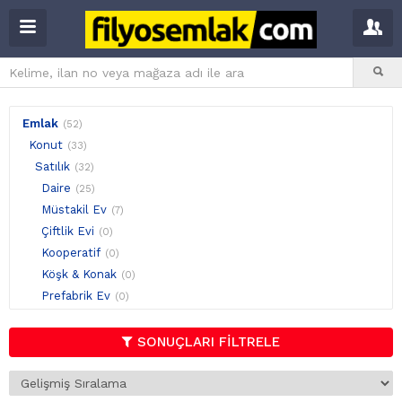
Emlak
(52)
Konut
(33)
Satılık
(32)
Daire
(25)
Müstakil Ev
(7)
Çiftlik Evi
(0)
Kooperatif
(0)
Köşk & Konak
(0)
Prefabrik Ev
(0)
Residence
(0)
Villa
(0)
SONUÇLARI FİLTRELE
Yalı
(0)
Yalı Dairesi
(0)