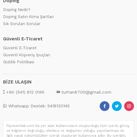
Doping
Doping Nedir?
Doping Satın Alma Şartları
Sık Sorulan Sorular
Güvenli E-Ticaret
Güvenli E-Ticaret
Güvenli Alışveriş İpuçları
Gizlilik Politikası
BİZE ULAŞIN
+90 (541) 812 0145
turhan6700@gmail.com
Whatsapp Destek: 5418120145
filyosemlak.com'da yer alan kullanıcıların oluşturduğu tüm içerik, görüş
ve bilgilerin doğruluğu, eksiksiz ve değişmez olduğu, yayınlanması ile
ilgili yasal yükümlülükler içeriği oluşturan kullanıcıya aittir. Bu içeriğin,