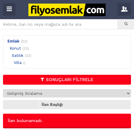
Emlak
(52)
Konut
(33)
Satılık
(32)
Villa
()
SONUÇLARI FİLTRELE
İlan Başlığı
İlan bulunamadı.