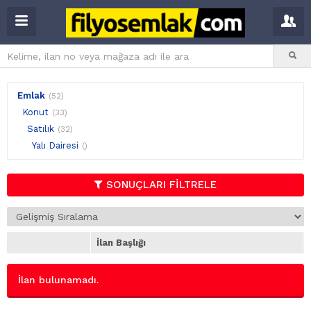
Emlak
(52)
Konut
(33)
Satılık
(32)
Yalı Dairesi
()
SONUÇLARI FİLTRELE
İlan Başlığı
İlan bulunamadı.