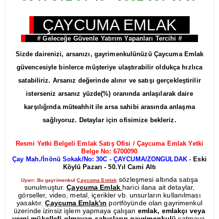
ÇAYCUMA EMLAK
# Geleceğe Güvenle Yatırım Yapanları Tercihi #
Sizde dairenizi, arsanızı, gayrimenkulünüzü Çaycuma Emlak
güvencesiyle binlerce müşteriye ulaştırabilir oldukça hızlıca
satabiliriz. Arsanız değerinde alınır ve satışı gerçekleştirilir
isterseniz arsanız yüzde(%) oranında anlaşılarak daire
karşılığında müteahhit ile arsa sahibi arasında anlaşma
sağlıyoruz.
Detaylar için ofisimize bekleriz.
Resmi Yetki Belgeli Emlak Satış Ofisi / Çaycuma Emlak Yetki
Belge No: 6700090
Çay Mah./İnönü Sokak/No: 30C - ÇAYCUMA/ZONGULDAK -
Eski
Köylü Pazarı - 50.Yıl Cami Altı
sözleşmesi altında satışa
Uyarı: Bu gayrimenkul
Çaycuma Emlak
sunulmuştur.
Çaycuma Emlak
harici ilana ait detaylar,
görseller, video, metal, içerikler vb. unsurların kullanılması
yasaktır.
Çaycuma Emlak'ın
portföyünde olan gayrimenkul
üzerinde izinsiz işlem yapmaya çalışan
emlak, emlakçı veya
vergi mükellefi olmayan şahısların gayrimenkulü
satmaya,