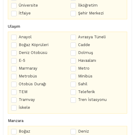
Üniversite
İlköğretim
İtfaiye
Şehir Merkezi
Ulaşım
Anayol
Avrasya Tüneli
Boğaz Köprüleri
Cadde
Deniz Otobüsü
Dolmuş
E-5
Havaalanı
Marmaray
Metro
Metrobüs
Minibüs
Otobüs Durağı
Sahil
TEM
Teleferik
Tramvay
Tren İstasyonu
İskele
Manzara
Boğaz
Deniz