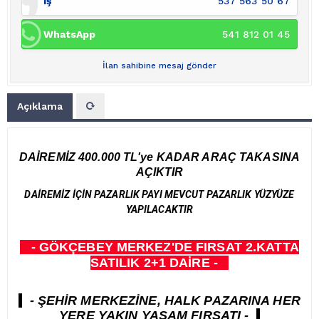
İş
537 563 50 67
WhatsApp
541 812 01 45
İlan sahibine mesaj gönder
Açıklama
DAİREMİZ 400.000 TL'ye KADAR ARAÇ TAKASINA
AÇIKTIR
DAİREMİZ İÇİN PAZARLIK PAYI MEVCUT PAZARLIK YÜZYÜZE
YAPILACAKTIR
- GÖKÇEBEY MERKEZ'DE FIRSAT 2.KATTA
SATILIK 2+1 DAİRE
-
- ŞEHİR MERKEZİNE, HALK PAZARINA HER
YER E YAKIN YAŞAM FIRSATI
-