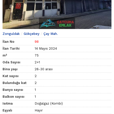
Zonguldak
Gökçebey
Çay Mah.
İlan No
98
İlan Tarihi
14 Mayıs 2024
m²
75
Oda Sayısı
2+1
Bina yaşı
26-30 arası
Kat sayısı
2
Bulunduğu kat
2
Banyo sayısı
1
Balkon sayısı
1
Isıtma
Doğalgaz (Kombi)
Eşyalı
Hayır