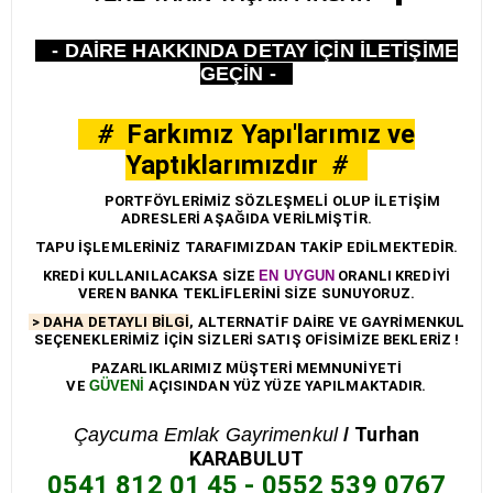
- DAİRE HAKKINDA DETAY İÇİN İLETİŞİME
GEÇİN -
#
Farkımız Yapı'larımız ve
Yaptıklarımızdır
#
PORTFÖYLERİMİZ SÖZLEŞMELİ OLUP İLETİŞİM
ADRESLERİ AŞAĞIDA VERİLMİŞTİR.
TAPU İŞLEMLERİNİZ TARAFIMIZDAN TAKİP EDİLMEKTEDİR.
KREDİ KULLANILACAKSA SİZE
EN UYGUN
ORANLI KREDİYİ
VEREN BANKA TEKLİFLERİNİ SİZE SUNUYORUZ.
> DAHA DETAYLI BİLGİ
, ALTERNATİF DAİRE VE GAYRİMENKUL
SEÇENEKLERİMİZ İÇİN SİZLERİ SATIŞ OFİSİMİZE BEKLERİZ !
PAZARLIKLARIMIZ MÜŞTERİ MEMNUNİYETİ
VE
GÜVENİ
AÇISINDAN YÜZ YÜZE YAPILMAKTADIR.
Turhan
Çaycuma Emlak Gayrimenkul
/
KARABULUT
0541 812 01 45 - 0552 539 0767