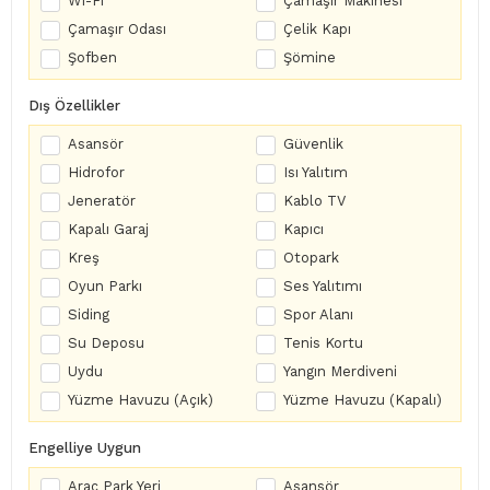
Wi-Fi
Çamaşır Makinesi
Çamaşır Odası
Çelik Kapı
Şofben
Şömine
Dış Özellikler
Asansör
Güvenlik
Hidrofor
Isı Yalıtım
Jeneratör
Kablo TV
Kapalı Garaj
Kapıcı
Kreş
Otopark
Oyun Parkı
Ses Yalıtımı
Siding
Spor Alanı
Su Deposu
Tenis Kortu
Uydu
Yangın Merdiveni
Yüzme Havuzu (Açık)
Yüzme Havuzu (Kapalı)
Engelliye Uygun
Araç Park Yeri
Asansör