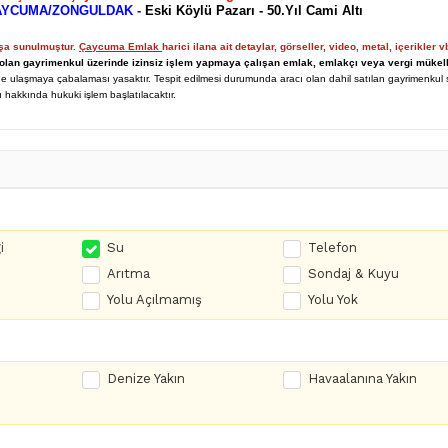
 ÇAYCUMA/ZONGULDAK -
Eski Köylü Pazarı - 50.Yıl Cami Altı
ışa sunulmuştur.
Çaycuma Emlak
harici ilana ait detaylar, görseller, video, metal, içerikler v
olan gayrimenkul üzerinde izinsiz işlem yapmaya çalışan
emlak, emlakçı veya vergi mükell
 ulaşmaya çabalaması yasaktır. Tespit edilmesi durumunda aracı olan dahil satılan gayrimenkul 
ı hakkında hukuki işlem başlatılacaktır.
i
Su
Telefon
Arıtma
Sondaj & Kuyu
Yolu Açılmamış
Yolu Yok
Denize Yakın
Havaalanına Yakın