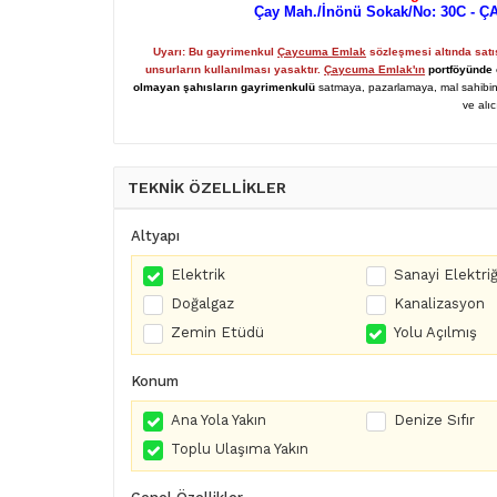
Çay Mah./İnönü Sokak/No: 30C -
Uyarı: Bu gayrimenkul
Çaycuma Emlak
sözleşmesi altında sat
unsurların kullanılması yasaktır.
Çaycuma Emlak'ın
portföyünde 
olmayan şahısların gayrimenkulü
satmaya, pazarlamaya, mal sahibine
ve alıc
TEKNİK ÖZELLİKLER
Altyapı
Elektrik
Sanayi Elektriğ
Doğalgaz
Kanalizasyon
Zemin Etüdü
Yolu Açılmış
Konum
Ana Yola Yakın
Denize Sıfır
Toplu Ulaşıma Yakın