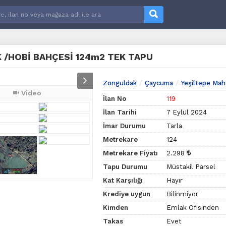
K /HOBİ BAHÇESİ 124m2 TEK TAPU
Zonguldak
Çaycuma
Yeşiltepe Mah
Video
İlan No
119
İlan Tarihi
7 Eylül 2024
İmar Durumu
Tarla
Metrekare
124
Metrekare Fiyatı
2.298
Tapu Durumu
Müstakil Parsel
Kat Karşılığı
Hayır
Krediye uygun
Bilinmiyor
Kimden
Emlak Ofisinden
Takas
Evet