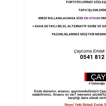
PORTFÖYLERİMİZ SÖZLEŞM
TAPU İŞLEMLERİN
KREDİ KULLANILACAKSA SİZE
EN UYGUN
ORA
> DAHA DETAYLI BİLGİ, ALTERNATİF DAİRE VE G
PAZARLIKLARIMIZ MÜŞTERİ MEMN
Çaycuma Emlak 
0541 812 
ÇAY
# Geleceğe Gü
Sizde dairenizi, arsanızı, gayrimenkulünüzü Çayc
satabilirsiniz. Arsanız mı var? isterseniz yüzde(%
karşılığı daire olarak ver
Resmi Yetki Belgeli Emlak S