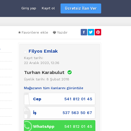
Ücretsiz İlan Ver
Giriş yap
Kayıt ol
Favorilere ekle
Yazdır
.
Filyos Emlak
Kayıt tarihi:
22 Aralık 2023, 12:36
Turhan Karabulut
Üyelik tarihi: 8 Şubat 2018
Mağazanın tüm ilanlarını görüntüle
Cep
541 812 01 45
İş
537 563 50 67
WhatsApp
541 812 01 45