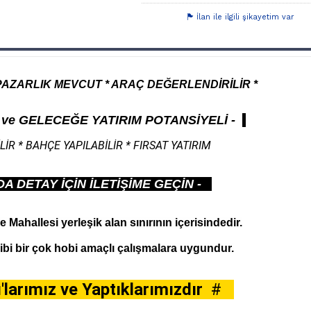
İlan ile ilgili şikayetim var
 PAZARLIK MEVCUT * ARAÇ DEĞERLENDİRİLİR *
 ve GELECEĞE YATIRIM POTANSİYELİ
-
İR * BAHÇE YAPILABİLİR * FIRSAT YATIRIM
A DETAY İÇİN İLETİŞİME GEÇİN -
e Mahallesi y
erleşik alan sınırının içerisindedir.
bi bir çok hobi amaçlı çalışmalara uygundur.
larımız ve Yaptıklarımızdır
#