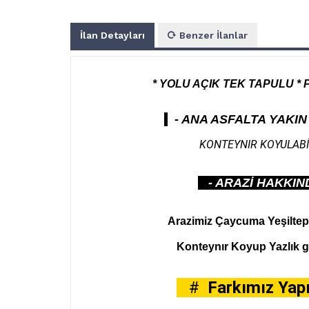
İlan Detayları
Benzer İlanlar
* YOLU AÇIK TEK TAPULU *
- ANA ASFALTA YAKIN
KONTEYNIR KOYULABİL
- ARAZİ HAKKIND
Arazimiz Çaycuma Yeşiltep
Konteynır Koyup Yazlık gi
#
Farkımız Yapı'