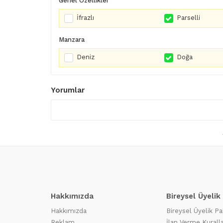
Genel Özellikler
İfrazlı
Parselli
Manzara
Deniz
Doğa
Yorumlar
Hakkımızda
Bireysel Üyelik
Hakkımızda
Bireysel Üyelik Pa
Reklam
İlan Verme Kuralla