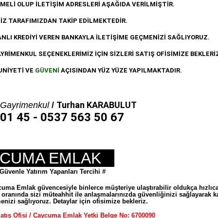
ELİ OLUP İLETİŞİM ADRESLERİ AŞAĞIDA VERİLMİŞTİR.
İZ TARAFIMIZDAN TAKİP EDİLMEKTEDİR.
NLI KREDİYİ VEREN BANKAYLA İLETİŞİME GEÇMENİZİ SAĞLIYORUZ.
AYRİMENKUL SEÇENEKLERİMİZ İÇİN SİZLERİ SATIŞ OFİSİMİZE BEKLERİZ
UNİYETİ VE
GÜVENİ
AÇISINDAN YÜZ YÜZE YAPILMAKTADIR.
Turhan KARABULUT
Gayrimenkul
/
01 45 - 0537 563 50 67
CUMA EMLAK
venle Yatırım Yapanları Tercihi #
uma Emlak güvencesiyle binlerce müşteriye ulaştırabilir oldukça hızlıc
) oranında sizi müteahhit ile anlaşmalarınızda güvenliğinizi sağlayarak k
menizi sağlıyoruz.
Detaylar için ofisimize bekleriz.
atış Ofisi / Çaycuma Emlak Yetki Belge No: 6700090