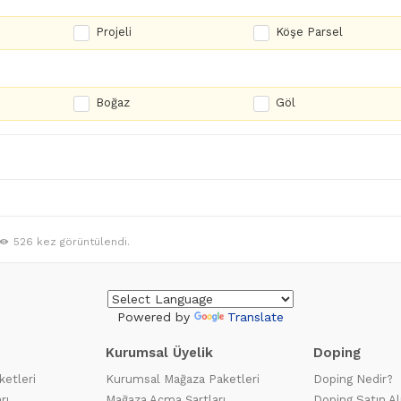
Projeli
Köşe Parsel
Boğaz
Göl
526 kez görüntülendi.
Powered by
Translate
Kurumsal Üyelik
Doping
ketleri
Kurumsal Mağaza Paketleri
Doping Nedir?
rı
Mağaza Açma Şartları
Doping Satın Al